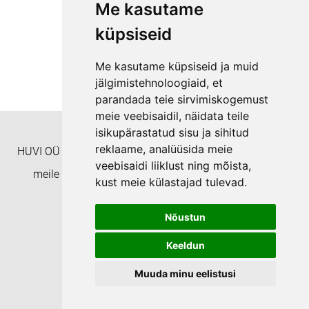
Me kasutame
küpsiseid
Me kasutame küpsiseid ja muid
jälgimistehnoloogiaid, et
parandada teie sirvimiskogemust
meie veebisaidil, näidata teile
isikupärastatud sisu ja sihitud
reklaame, analüüsida meie
HUVI OÜ Täienduskoolitusasutus EHISe ID: 8332 Helista
veebisaidi liiklust ning mõista,
meile numbril +372 55938233 või kirjuta aadressil
kust meie külastajad tulevad.
koolitushuvi@gmail.com
Nõustun
Privaatsuspoliitika
Keeldun
Muuda minu eelistusi