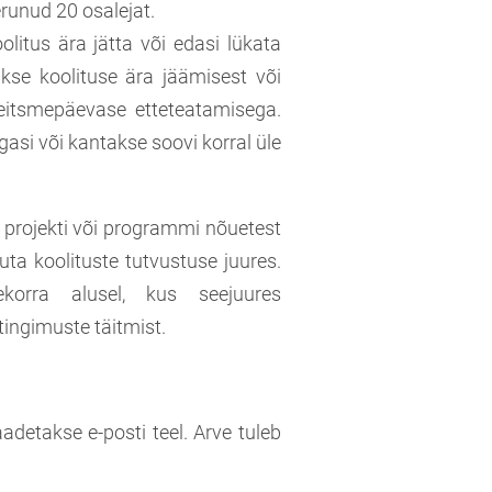
erunud 20 osalejat.
olitus ära jätta või edasi lükata
akse koolituse ära jäämisest või
seitsmepäevase etteteatamisega.
si või kantakse soovi korral üle
 projekti või programmi nõuetest
uta koolituste tutvustuse juures.
ekorra alusel, kus seejuures
ingimuste täitmist.
adetakse e-posti teel. Arve tuleb