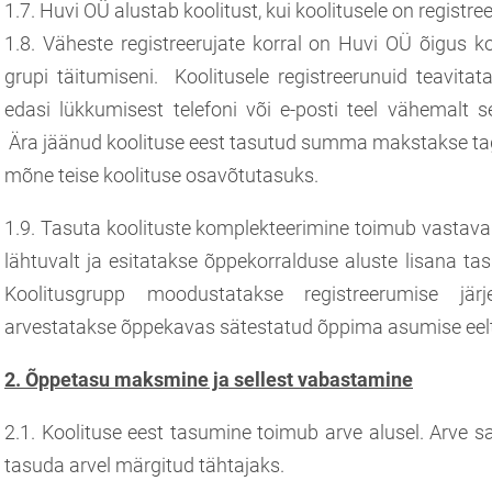
1.7. Huvi OÜ alustab koolitust, kui koolitusele on registre
1.8. Väheste registreerujate korral on Huvi OÜ õigus ko
grupi täitumiseni. Koolitusele registreerunuid teavitat
edasi lükkumisest telefoni või e-posti teel vähemalt 
Ära jäänud koolituse eest tasutud summa makstakse taga
mõne teise koolituse osavõtutasuks.
1.9. Tasuta koolituste komplekteerimine toimub vastava
lähtuvalt ja esitatakse õppekorralduse aluste lisana tas
Koolitusgrupp moodustatakse registreerumise järj
arvestatakse õppekavas sätestatud õppima asumise eelt
2. Õppetasu maksmine ja sellest vabastamine
2.1. Koolituse eest tasumine toimub arve alusel. Arve sa
tasuda arvel märgitud tähtajaks.