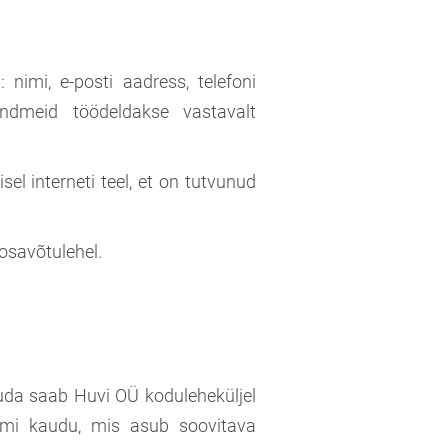
nimi, e-posti aadress, telefoni
ndmeid töödeldakse vastavalt
sel interneti teel, et on tutvunud
osavõtulehel.
eruda saab Huvi OÜ koduleheküljel
rmi kaudu, mis asub soovitava