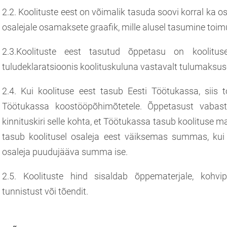
2.2. Koolituste eest on võimalik tasuda soovi korral ka o
osalejale osamaksete graafik, mille alusel tasumine toim
2.3.Koolituste eest tasutud õppetasu on koolitus
tuludeklaratsioonis koolituskuluna vastavalt tulumaksu
2.4. Kui koolituse eest tasub Eesti Töötukassa, siis
Töötukassa koostööpõhimõtetele. Õppetasust vabas
kinnituskiri selle kohta, et Töötukassa tasub koolituse
tasub koolitusel osaleja eest väiksemas summas, ku
osaleja puudujääva summa ise.
2.5. Koolituste hind sisaldab õppematerjale, kohvi
tunnistust või tõendit.