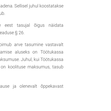
sadena. Sellisel juhul koostatakse
ub.
e eest tasujal õigus näidata
seaduse § 26.
 toimub arve tasumine vastavalt
tamise aluseks on Töötukassa
 maksumuse. Juhul, kui Töötukassa
i on koolituse maksumus, tasub
pause ja olenevalt õppekavast