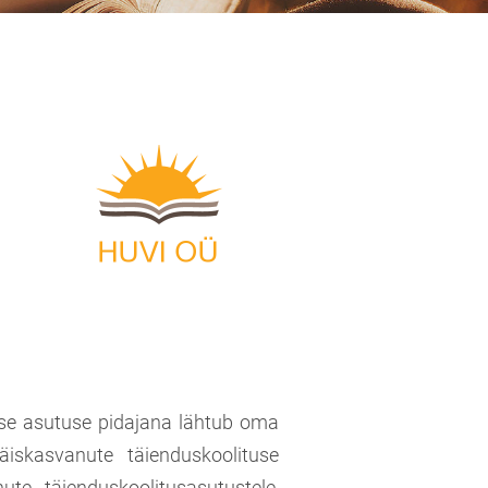
use asutuse pidajana lähtub oma
äiskasvanute täienduskoolituse
ute täienduskoolitusasutustele,