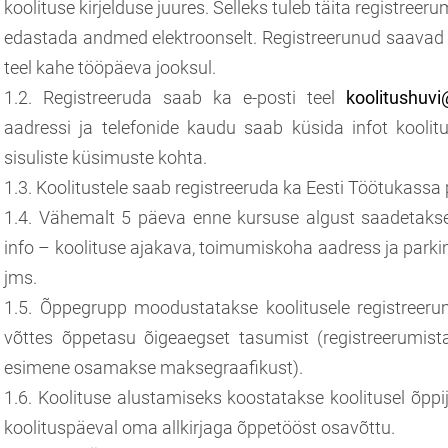
koolituse kirjelduse juures. Selleks tuleb täita registre
edastada andmed elektroonselt. Registreerunud saavad r
teel kahe tööpäeva jooksul.
1.2. Registreeruda saab ka e-posti teel
koolitushuv
aadressi ja telefonide kaudu saab küsida infot koolitu
sisuliste küsimuste kohta.
1.3. Koolitustele saab registreeruda ka Eesti Töötukassa 
1.4. Vähemalt 5 päeva enne kursuse algust saadetakse o
info – koolituse ajakava, toimumiskoha aadress ja parki
jms.
1.5. Õppegrupp moodustatakse koolitusele registreerum
võttes õppetasu õigeaegset tasumist (registreerumist
esimene osamakse maksegraafikust).
1.6. Koolituse alustamiseks koostatakse koolitusel õppija
koolituspäeval oma allkirjaga õppetööst osavõttu.