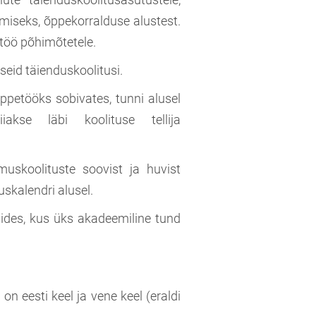
miseks, õppekorralduse alustest.
töö põhimõtetele.
eid täienduskoolitusi.
õppetööks sobivates, tunni alusel
iakse läbi koolituse tellija
imuskoolituste soovist ja huvist
skalendri alusel.
ides, kus üks akadeemiline tund
n eesti keel ja vene keel (eraldi