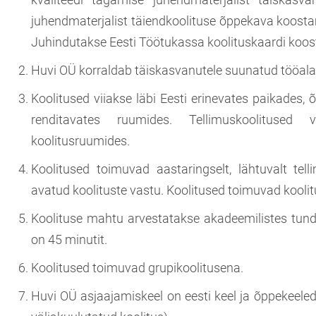
juhendmaterjalist täiendkoolituse õppekava koosta
Juhindutakse Eesti Töötukassa koolituskaardi koos
Huvi OÜ korraldab täiskasvanutele suunatud tööalas
Koolitused viiakse läbi Eesti erinevates paikades, 
renditavates ruumides. Tellimuskoolitused vi
koolitusruumides.
Koolitused toimuvad aastaringselt, lähtuvalt tell
avatud koolituste vastu. Koolitused toimuvad koolitu
Koolituse mahtu arvestatakse akadeemilistes tund
on 45 minutit.
Koolitused toimuvad grupikoolitusena.
Huvi OÜ asjaajamiskeel on eesti keel ja õppekeeled o