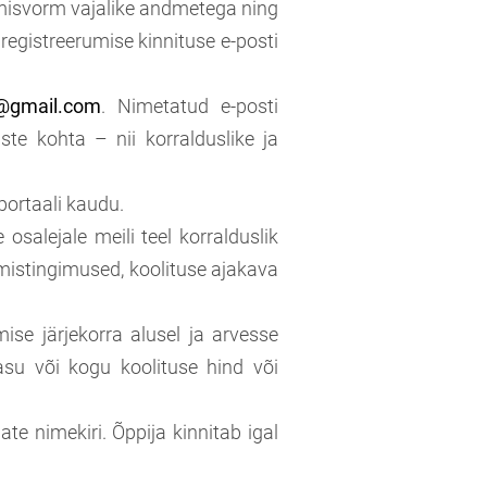
erumisvorm vajalike andmetega ning
egistreerumise kinnituse e-posti
i@gmail.com
. Nimetatud e-posti
ste kohta – nii korralduslike ja
portaali kaudu.
salejale meili teel korralduslik
mistingimused, koolituse ajakava
ise järjekorra alusel ja arvesse
asu või kogu koolituse hind või
te nimekiri. Õppija kinnitab igal