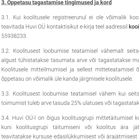
3. Õppetasu tagastamise tingimused ja kord
3.1. Kui koolitusele registreerunul ei ole võimalik koo
teavitada Huvi OÜ kontaktisikut e-kirja teel aadressil
koo
55938233.
3.2. Koolitusest loobumise teatamisel vähemalt seits
algust tühistatakse tasumata arve või tagastatakse m
Koolitusele mitteilmumisel ja sellest mitteteatamisel
õppetasu on võimalik üle kanda järgmisele koolitusele.
3.3. Koolitusest loobumise teatamisel vähem kui seit
toimumist tuleb arve tasuda 25% ulatuses või tagastat
3.4. Huvi OÜ-l on õigus koolitusgrupi mittetäitumisel 
kuni koolitusgrupi täitumiseni või koolitus ära jätt
teavitatakse kursuse edasilükkumisest või ärajätmisest e