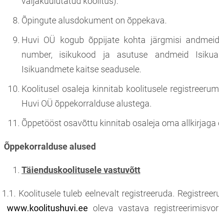
väljakuulutatud koolitus).
Õpingute alusdokument on õppekava.
Huvi OÜ kogub õppijate kohta järgmisi andmeid: 
number, isikukood ja asutuse andmeid Isikua
Isikuandmete kaitse seadusele.
Koolitusel osaleja kinnitab koolitusele registreerumi
Huvi OÜ õppekorralduse alustega.
Õppetööst osavõttu kinnitab osaleja oma allkirjaga 
Õppekorralduse alused
Täienduskoolitusele vastuvõtt
1.1. Koolitusele tuleb eelnevalt registreeruda. Registre
www.koolitushuvi.ee
oleva vastava registreerimisvo