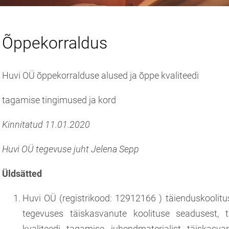
Õppekorraldus
Huvi OÜ õppekorralduse alused ja õppe kvaliteedi
tagamise tingimused ja kord
Kinnitatud 11.01.2020
Huvi OÜ tegevuse juht Jelena Sepp
Üldsätted
Huvi OÜ (registrikood: 12912166 ) täienduskoolit
tegevuses täiskasvanute koolituse seadusest, t
kvaliteedi tagamise juhendmaterjalist täiskasvan