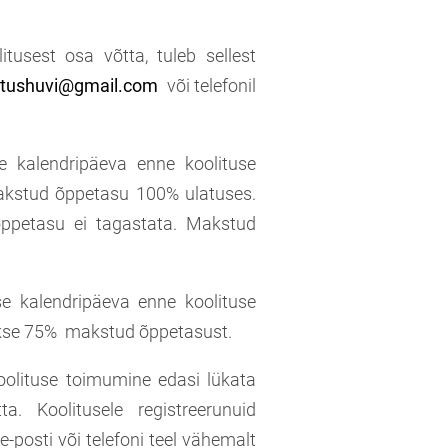
litusest osa võtta, tuleb sellest
itushuvi@gmail.com
või telefonil
e kalendripäeva enne koolituse
akstud õppetasu 100% ulatuses.
 õppetasu ei tagastata. Makstud
se kalendripäeva enne koolituse
akse 75% makstud õppetasust.
koolituse toimumine edasi lükata
a. Koolitusele registreerunuid
-posti või telefoni teel vähemalt