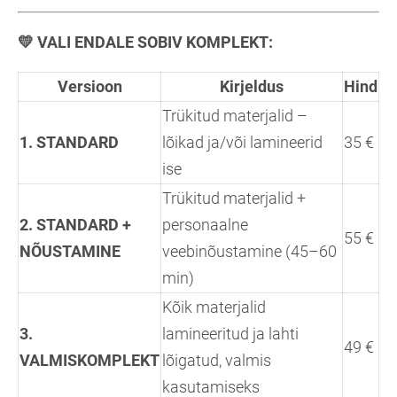
💛
VALI ENDALE SOBIV KOMPLEKT:
Versioon
Kirjeldus
Hind
Trükitud materjalid –
1. STANDARD
lõikad ja/või lamineerid
35 €
ise
Trükitud materjalid +
2. STANDARD +
personaalne
55 €
NÕUSTAMINE
veebinõustamine (45–60
min)
Kõik materjalid
3.
lamineeritud ja lahti
49 €
VALMISKOMPLEKT
lõigatud, valmis
kasutamiseks