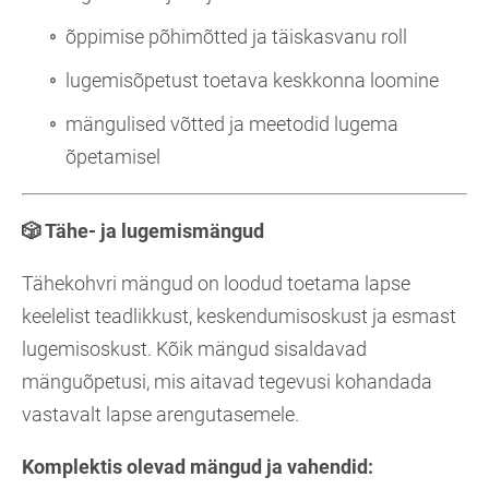
õppimise põhimõtted ja täiskasvanu roll
lugemisõpetust toetava keskkonna loomine
mängulised võtted ja meetodid lugema
õpetamisel
🎲
Tähe- ja lugemismängud
Tähekohvri mängud on loodud toetama lapse
keelelist teadlikkust, keskendumisoskust ja esmast
lugemisoskust. Kõik mängud sisaldavad
mänguõpetusi, mis aitavad tegevusi kohandada
vastavalt lapse arengutasemele.
Komplektis olevad mängud ja vahendid: