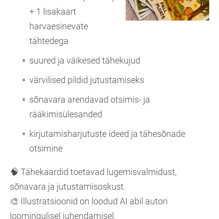
+ 1 lisakaart
harvaesinevate
tähtedega
suured ja väikesed tähekujud
värvilised pildid jutustamiseks
sõnavara arendavad otsimis- ja
rääkimisülesanded
kirjutamisharjutuste ideed ja tähesõnade
otsimine
🧠 Tähekaardid toetavad lugemisvalmidust,
sõnavara ja jutustamisoskust.
🎨 Illustratsioonid on loodud AI abil autori
loomingulisel juhendamisel.