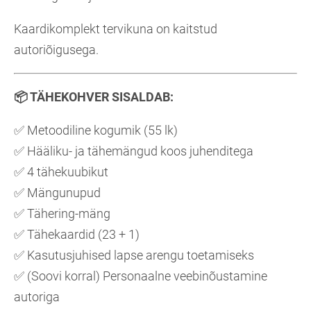
Kaardikomplekt tervikuna on kaitstud
autoriõigusega.
📦
TÄHEKOHVER SISALDAB:
✅ Metoodiline kogumik (55 lk)
✅ Hääliku- ja tähemängud koos juhenditega
✅ 4 tähekuubikut
✅ Mängunupud
✅ Tähering-mäng
✅ Tähekaardid (23 + 1)
✅ Kasutusjuhised lapse arengu toetamiseks
✅ (Soovi korral) Personaalne veebinõustamine
autoriga