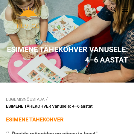
ESIMENE TÄHEKOHVER VANUSELE:
4–6 AASTAT
/
LUGEMISNÕUSTAJA
ESIMENE TÄHEKOHVER Vanusele: 4–6 aastat
ESIMENE TÄHEKOHVER
´´„Õppida mängides on põnev ja loov!”