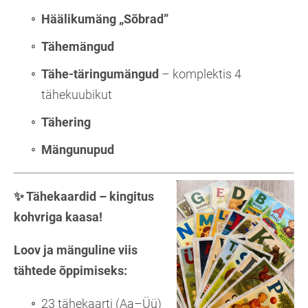
Häälikumäng „Sõbrad”
Tähemängud
Tähe-täringumängud
– komplektis 4
tähekuubikut
Tähering
Mängunupud
✨
Tähekaardid – kingitus
kohvriga kaasa!
Loov ja mänguline viis
tähtede õppimiseks:
23 tähekaarti (Aa–Üü)