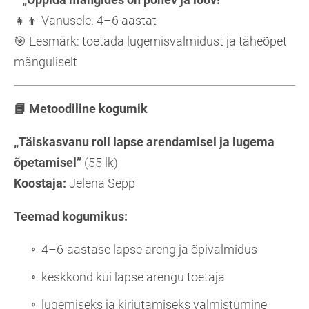
👧👦 Vanusele: 4–6 aastat
🎯 Eesmärk: toetada lugemisvalmidust ja täheõpet
mänguliselt
📘
Metoodiline kogumik
„Täiskasvanu roll lapse arendamisel ja lugema
õpetamisel”
(55 lk)
Koostaja:
Jelena Sepp
Teemad kogumikus:
4–6-aastase lapse areng ja õpivalmidus
keskkond kui lapse arengu toetaja
lugemiseks ja kirjutamiseks valmistumine