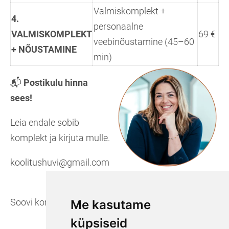
Valmiskomplekt +
4.
personaalne
VALMISKOMPLEKT
69 €
veebinõustamine (45–60
+ NÕUSTAMINE
min)
📬
Postikulu hinna
sees!
Leia endale sobib
komplekt ja kirjuta mulle.
koolitushuvi@gmail.com
Soovi korral väljastame arve asutusele.
Me kasutame
küpsiseid