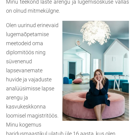
Minu teekond laste arengu ja lugemisoskuse vallas
on olnud mitmekülgne.
Olen uurinud erinevaid
lugemaõpetamise
meetodeid oma
diplomitöös ning
süvenenud
lapsevanemate
huvide ja vajaduste
analüüsimisse lapse
arengu ja
kasvukeskkonna
loomisel magistritöös.
Minu kogemus
haridusmaastikul ulatub üle 16 aasta, kus olen