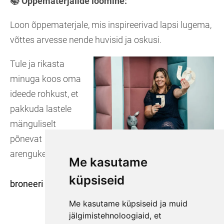
📚 Õppematerjalide loomine:
Loon õppematerjale, mis inspireerivad lapsi lugema,
võttes arvesse nende huvisid ja oskusi.
Tule ja rikasta
minuga koos oma
ideede rohkust, et
pakkuda lastele
mänguliselt
põnevat
arengukeskkonda.
Me kasutame
küpsiseid
broneeri konsultatsioon
Me kasutame küpsiseid ja muid
jälgimistehnoloogiaid, et