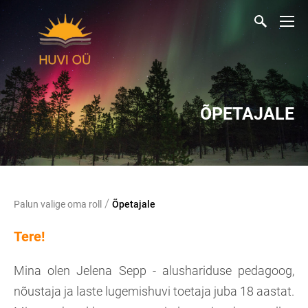
ÕPETAJALE
/
Palun valige oma roll
Õpetajale
Tere!
Mina olen Jelena Sepp - alushariduse pedagoog,
nõustaja ja laste lugemishuvi toetaja juba 18 aastat.