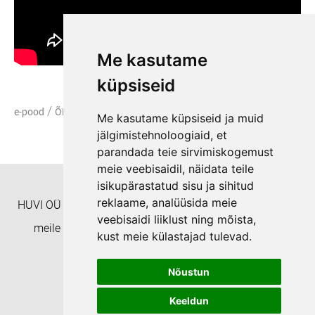
Me kasutame
küpsiseid
/
/
e-pood
ÕPPEMATERJALID
VIDEOD
Me kasutame küpsiseid ja muid
jälgimistehnoloogiaid, et
parandada teie sirvimiskogemust
meie veebisaidil, näidata teile
isikupärastatud sisu ja sihitud
reklaame, analüüsida meie
HUVI OÜ Täienduskoolitusasutus EHISe ID: 8332 Helista
veebisaidi liiklust ning mõista,
meile numbril +372 55938233 või kirjuta aadressil
kust meie külastajad tulevad.
koolitushuvi@gmail.com
Nõustun
Privaatsuspoliitika
Keeldun