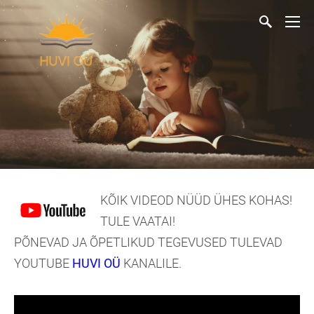
KÕIK VIDEOD NÜÜD ÜHES KOHAS!
TULE VAATAI!
PÕNEVAD JA ÕPETLIKUD TEGEVUSED TULEVAD
YOUTUBE
HUVI OÜ
KANALILE.