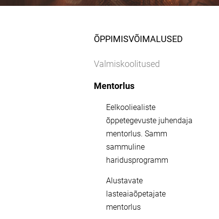
ÕPPIMISVÕIMALUSED
Valmiskoolitused
Mentorlus
Eelkooliealiste
õppetegevuste juhendaja
mentorlus. Samm
sammuline
haridusprogramm
Alustavate
lasteaiaõpetajate
mentorlus