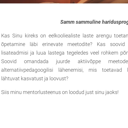
Samm sammuline hariduspr
Kas Sinu kireks on eelkooliealiste laste arengu toeta
õpetamine läbi erinevate meetodite? Kas soovid
lisateadmisi ja luua lastega tegeledes veel rohkem põ
Soovid omandada juurde aktiivõppe meetod
alternatiivpedagoogilisi lähenemisi, mis toetavad 
lähtuvat kasvatust ja loovust?
Siis minu mentorlusteenus on loodud just sinu jaoks!