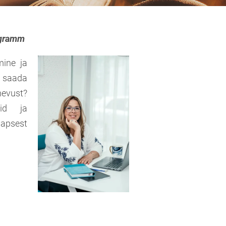
ogramm
mine ja
 saada
nevust?
eid ja
lapsest