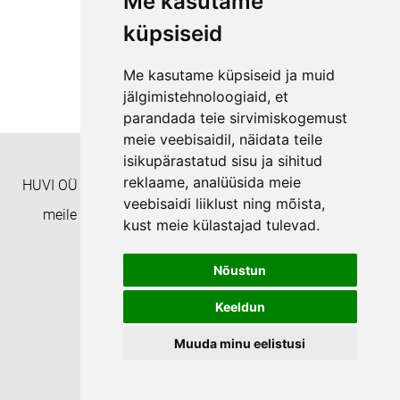
Me kasutame
küpsiseid
Me kasutame küpsiseid ja muid
jälgimistehnoloogiaid, et
parandada teie sirvimiskogemust
meie veebisaidil, näidata teile
isikupärastatud sisu ja sihitud
reklaame, analüüsida meie
HUVI OÜ Täienduskoolitusasutus EHISe ID: 8332 Helista
veebisaidi liiklust ning mõista,
meile numbril +372 55938233 või kirjuta aadressil
kust meie külastajad tulevad.
koolitushuvi@gmail.com
Nõustun
Privaatsuspoliitika
Keeldun
Muuda minu eelistusi