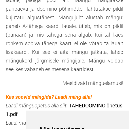
lauale, pildiga pool all. Mängu mängitakse
päripäeva ja doomino põhimõttel, lähtutakse pildil
kujutatu algustähest. Mängujuht alustab mängu:
paneb A-tähega kaardi lauale, ütleb, mis on pildil
(banaan) ja mis tähega sõna algab. Kui tal käes
rohkem sobiva tähega kaarti ei ole, võtab ta laualt
lisakaardi. Kui see ei aita mängu jätkata, läheb
mängukord järgmisele mängijale. Mängu võidab
see, kes vabaneb esimesena kaartidest.
Meeldivaid mänguelamusi!
Kas soovid mängida? Laadi mäng alla!
Laadi mänguõpetus alla siit.
TÄHEDOOMINO õpetus
1.pdf
Laadi mängu alusfail alla siit.
Doomino.pdf