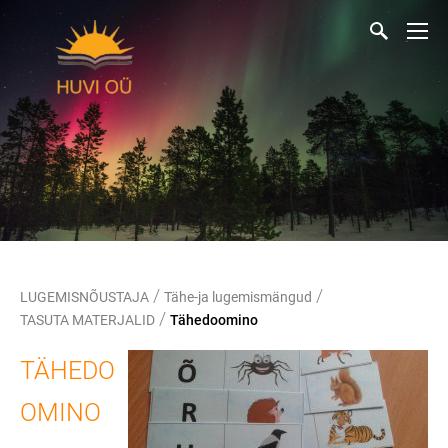
/
/
LUGEMISNÕUSTAJA
Tähe-ja lugemismängud
/
TASUTA MATERJALID
Tähedoomino
TÄHEDO
OMINO