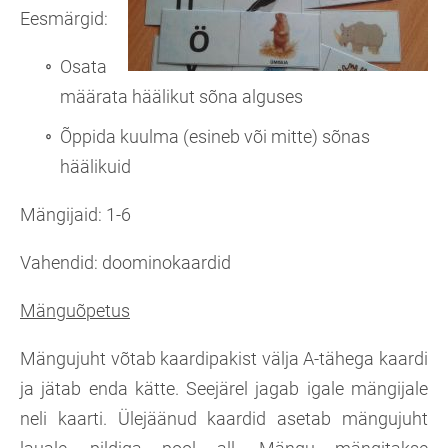
Eesmärgid:
Osata
määrata häälikut sõna alguses
Õppida kuulma (esineb või mitte) sõnas
häälikuid
Mängijaid: 1-6
Vahendid: doominokaardid
Mänguõpetus
Mängujuht võtab kaardipakist välja A-tähega kaardi
ja jätab enda kätte. Seejärel jagab igale mängijale
neli kaarti. Ülejäänud kaardid asetab mängujuht