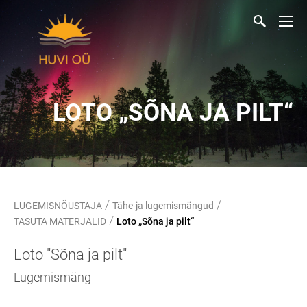
LOTO „SÕNA JA PILT“
/
/
LUGEMISNÕUSTAJA
Tähe-ja lugemismängud
/
TASUTA MATERJALID
Loto „Sõna ja pilt“
Loto "Sõna ja pilt"
Lugemismäng