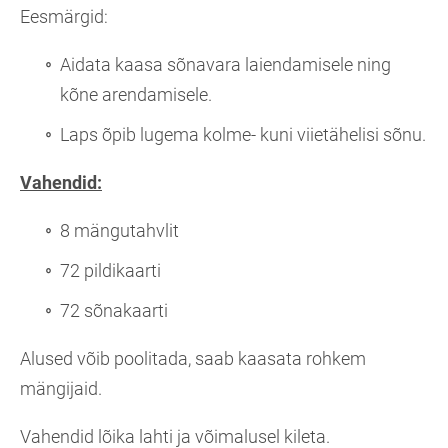
Eesmärgid:
Aidata kaasa sõnavara laiendamisele ning
kõne arendamisele.
Laps õpib lugema kolme- kuni viietähelisi sõnu.
Vahendid:
8 mängutahvlit
72 pildikaarti
72 sõnakaarti
Alused võib poolitada, saab kaasata rohkem
mängijaid.
Vahendid lõika lahti ja võimalusel kileta.