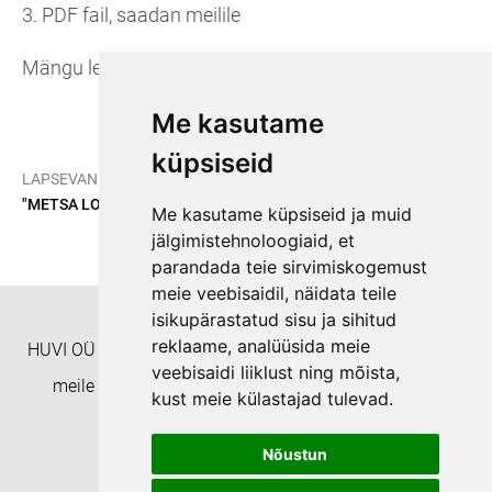
3. PDF fail, saadan meilile
Mängu leiab
e-poest
Me kasutame
küpsiseid
/
/
LAPSEVANEMALE
ÕPPEMATERJALID
"METSA LOTO" Lugemismäng
Me kasutame küpsiseid ja muid
jälgimistehnoloogiaid, et
parandada teie sirvimiskogemust
meie veebisaidil, näidata teile
isikupärastatud sisu ja sihitud
reklaame, analüüsida meie
HUVI OÜ Täienduskoolitusasutus EHISe ID: 8332 Helista
veebisaidi liiklust ning mõista,
meile numbril +372 55938233 või kirjuta aadressil
kust meie külastajad tulevad.
koolitushuvi@gmail.com
Nõustun
Privaatsuspoliitika