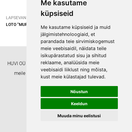
Me kasutame
küpsiseid
/
/
LAPSEVANEMALE
ÕPPEMATERJALID
LOTO "MURI OTSIB KONTI" Lugemismäng
Me kasutame küpsiseid ja muid
jälgimistehnoloogiaid, et
parandada teie sirvimiskogemust
meie veebisaidil, näidata teile
isikupärastatud sisu ja sihitud
reklaame, analüüsida meie
HUVI OÜ Täienduskoolitusasutus EHISe ID: 8332 Helista
veebisaidi liiklust ning mõista,
meile numbril +372 55938233 või kirjuta aadressil
kust meie külastajad tulevad.
koolitushuvi@gmail.com
Nõustun
Privaatsuspoliitika
Keeldun
Muuda minu eelistusi