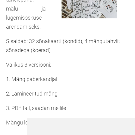
mälu ja
lugemisoskuse
arendamiseks.
Sisaldab: 32 sõnakaarti (kondid), 4 mängutahvlit
sõnadega (koerad)
Valikus 3 versiooni:
1. Mäng paberkandjal
2. Lamineeritud mäng
3. PDF fail, saadan meilile
Mängu leiab
e-poest