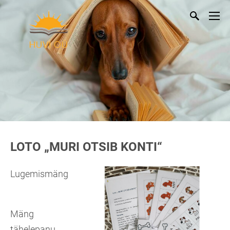
LOTO „MURI OTSIB KONTI“
Lugemismäng
Mäng
tähelepanu,