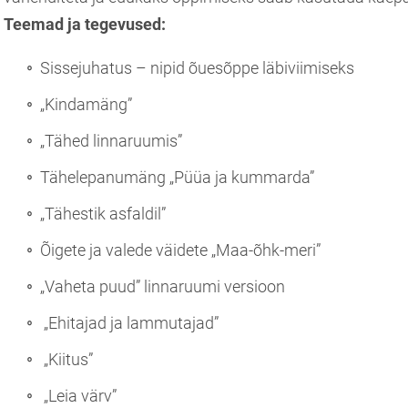
Teemad ja tegevused:
Sissejuhatus – nipid õuesõppe läbiviimiseks
„Kindamäng”
„Tähed linnaruumis”
Tähelepanumäng „Püüa ja kummarda”
„Tähestik asfaldil”
Õigete ja valede väidete „Maa-õhk-meri”
„Vaheta puud” linnaruumi versioon
„Ehitajad ja lammutajad”
„Kiitus”
„Leia värv”