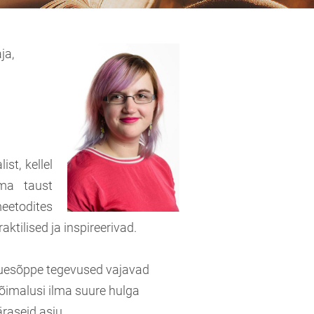
ja,
st, kellel
ema taust
eetodites
ktilised ja inspireerivad.
õuesõppe tegevused vajavad
võimalusi ilma suure hulga
raseid asju.