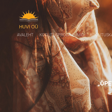
AVALEHT
KOOLITUSPROGRAMMID
KOOLITUSK
„ÕPE