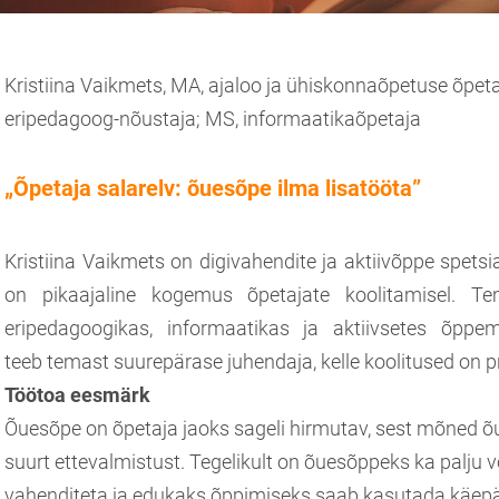
Kristiina Vaikmets, MA, ajaloo ja ühiskonnaõpetuse õpeta
eripedagoog-nõustaja; MS, informaatikaõpetaja
„Õpetaja salarelv: õuesõpe ilma lisatööta”
Kristiina Vaikmets on digivahendite ja aktiivõppe spetsiali
on pikaajaline kogemus õpetajate koolitamisel. T
eripedagoogikas, informaatikas ja aktiivsetes õppem
teeb temast suurepärase juhendaja, kelle koolitused on pra
Töötoa eesmärk
Õuesõpe on õpetaja jaoks sageli hirmutav, sest mõned 
suurt ettevalmistust. Tegelikult on õuesõppeks ka palju 
vahenditeta ja edukaks õppimiseks saab kasutada käepä