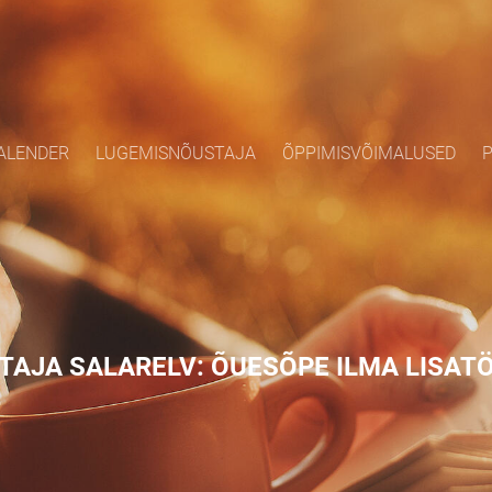
ALENDER
LUGEMISNÕUSTAJA
ÕPPIMISVÕIMALUSED
P
TAJA SALARELV: ÕUESÕPE ILMA LISAT