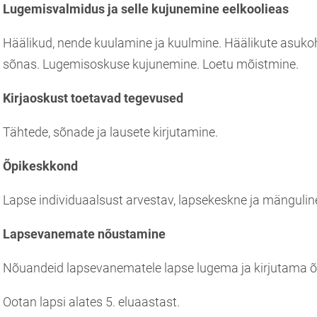
Lugemisvalmidus ja selle kujunemine eelkoolieas
Häälikud, nende kuulamine ja kuulmine. Häälikute asuko
sõnas. Lugemisoskuse kujunemine. Loetu mõistmine.
Kirjaoskust toetavad tegevused
Tähtede, sõnade ja lausete kirjutamine.
Õpikeskkond
Lapse individuaalsust arvestav, lapsekeskne ja mängulin
Lapsevanemate nõustamine
Nõuandeid lapsevanematele lapse lugema ja kirjutama õ
Ootan lapsi alates 5. eluaastast.