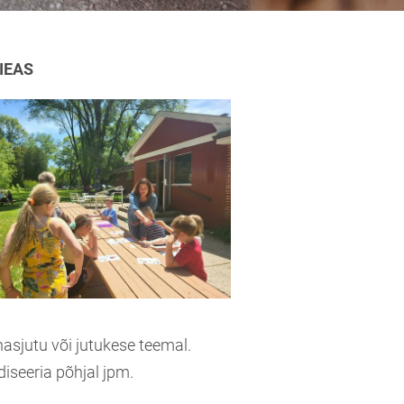
IEAS
nasjutu või jutukese teemal.
iseeria põhjal jpm.