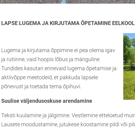
LAPSE LUGEMA JA KIRJUTAMA ÕPETAMINE EELKOOL
Lugema ja kirjutama õppimine ei pea olema igav
ja rutiinne, vaid hoopis lõbus ja mänguline.
Tundides kasutan erinevaid lugema õpetamise ja
aktiivõppe meetodeid, et pakkuda lapsele
põnevust ja toetada tema õpihuvi.
Suulise väljendusoskuse arendamine
Teksti kuulamine ja jälgimine. Vestlemine etteloetud mui
Lausete moodustamine, jutukese koostamine pildi või pild