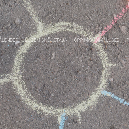
ALENDER
LUGEMISNÕUSTAJA
ÕPPIMISVÕIMALUSED
P