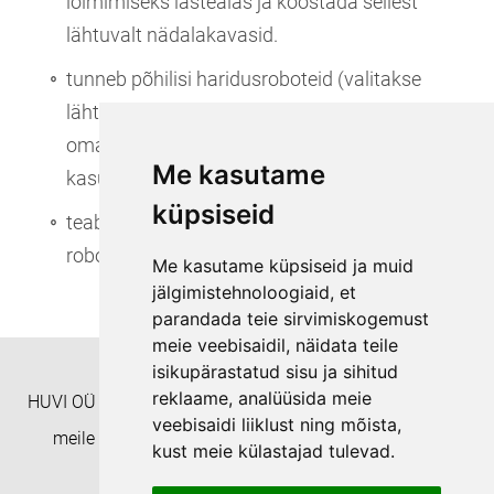
lõimimiseks lasteaias ja koostada sellest
lähtuvalt nädalakavasid.
tunneb põhilisi haridusroboteid (valitakse
lähtuvalt lasteaia võimalustest ja huvist) ja
omab uusi ideid, kuidas neid õppetöös
Me kasutame
kasutada;
küpsiseid
teab, mis on lõiming ja kuidas lõimida erinevaid
robootikavahendeid õppetöösse.
Me kasutame küpsiseid ja muid
jälgimistehnoloogiaid, et
parandada teie sirvimiskogemust
meie veebisaidil, näidata teile
isikupärastatud sisu ja sihitud
reklaame, analüüsida meie
HUVI OÜ Täienduskoolitusasutus EHISe ID: 8332 Helista
veebisaidi liiklust ning mõista,
meile numbril +372 55938233 või kirjuta aadressil
kust meie külastajad tulevad.
koolitushuvi@gmail.com