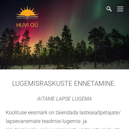
LUGEMISRASKUSTE ENNETAMINE.
AITAME LAPSE LUGEMA.
Koolituse eesmärk on täiendada lasteaiaõpetajate/
lapsevanemate teadmisi lugemis- ja