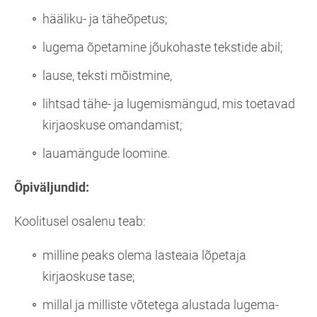
hääliku- ja täheõpetus;
lugema õpetamine jõukohaste tekstide abil;
lause, teksti mõistmine,
lihtsad tähe- ja lugemismängud, mis toetavad
kirjaoskuse omandamist;
lauamängude loomine.
Õpiväljundid:
Koolitusel osalenu teab:
milline peaks olema lasteaia lõpetaja
kirjaoskuse tase;
millal ja milliste võtetega alustada lugema-