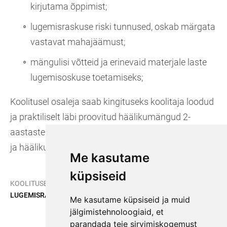
kirjutama õppimist;
lugemisraskuse riski tunnused, oskab märgata
vastavat mahajäämust;
mängulisi võtteid ja erinevaid materjale laste
lugemisoskuse toetamiseks;
Koolitusel osaleja saab kingituseks koolitaja loodud
ja praktiliselt läbi proovitud häälikumängud 2-
aastastele (9 mängu, igasse õppeaasta kuusse üks)
ja hääliku-täheõppemängud 3-4 aastastele.
Me kasutame
küpsiseid
/
/
KOOLITUSED
KOOLITUSPROGRAMMID
LUGEMISRASKUSTE ENNETAMINE.
Me kasutame küpsiseid ja muid
jälgimistehnoloogiaid, et
parandada teie sirvimiskogemust