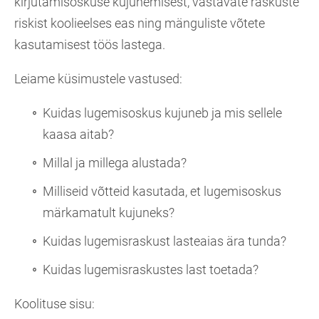
kirjutamisoskuse kujunemisest, vastavate raskuste
riskist koolieelses eas ning mänguliste võtete
kasutamisest töös lastega.
Leiame küsimustele vastused:
Kuidas lugemisoskus kujuneb ja mis sellele
kaasa aitab?
Millal ja millega alustada?
Milliseid võtteid kasutada, et lugemisoskus
märkamatult kujuneks?
Kuidas lugemisraskust lasteaias ära tunda?
Kuidas lugemisraskustes last toetada?
Koolituse sisu: