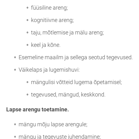
füüsiline areng;
kognitiivne areng;
taju, mõtlemise ja mälu areng;
keel ja kõne.
Esemeline maailm ja sellega seotud tegevused.
Väikelaps ja lugemishuvi:
mängulisi võtteid lugema õpetamisel;
tegevused, mängud, keskkond.
Lapse arengu toetamine.
mängu mõju lapse arengule;
mängu ja tegevuste juhendamine;