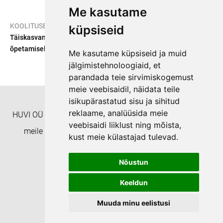
Me kasutame
/
/
KOOLITUSED
E-ÕPE
küpsiseid
Täiskasvanu roll 1-3-aastase lapse arendamisel ja lugema
õpetamisel
Me kasutame küpsiseid ja muid
jälgimistehnoloogiaid, et
parandada teie sirvimiskogemust
meie veebisaidil, näidata teile
isikupärastatud sisu ja sihitud
reklaame, analüüsida meie
HUVI OÜ Täienduskoolitusasutus EHISe ID: 8332 Helista
veebisaidi liiklust ning mõista,
meile numbril +372 55938233 või kirjuta aadressil
kust meie külastajad tulevad.
koolitushuvi@gmail.com
Nõustun
Privaatsuspoliitika
Keeldun
Muuda minu eelistusi