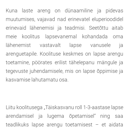
Kuna laste areng on dünaamiline ja pidevas
muutumises, vajavad nad erinevatel eluperioodidel
erinevaid lähenemisi ja teadmisi. Seetõttu aitab
meie koolitus lapsevanemal kohandada oma
lähenemist vastavalt lapse vanusele ja
arenguetapile. Koolituse keskmes on lapse arengu
toetamine, pöörates erilist tähelepanu mängule ja
tegevuste juhendamisele, mis on lapse õppimise ja
kasvamise lahutamatu osa.
Liitu koolitusega „Täiskasvanu roll 1-3-aastase lapse
arendamisel ja lugema õpetamisel“ ning saa
teadlikuks lapse arengu toetamisest – et aidata