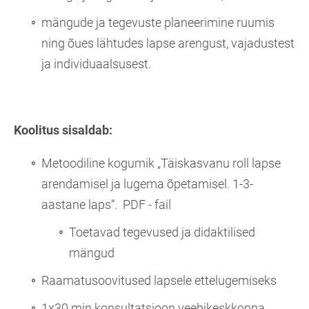
mängude ja tegevuste planeerimine ruumis
ning õues lähtudes lapse arengust, vajadustest
ja individuaalsusest.
Koolitus sisaldab:
Metoodiline kogumik „Täiskasvanu roll lapse
arendamisel ja lugema õpetamisel. 1-3-
aastane laps“. PDF - fail
Toetavad tegevused ja didaktilised
mängud
Raamatusoovitused lapsele ettelugemiseks
1x30 min konsultatsioon veebikeskkonna