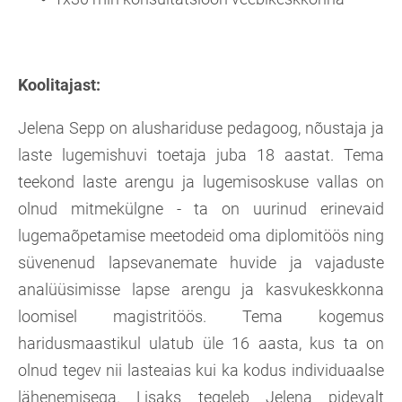
Koolitajast:
Jelena Sepp on alushariduse pedagoog, nõustaja ja
laste lugemishuvi toetaja juba 18 aastat. Tema
teekond laste arengu ja lugemisoskuse vallas on
olnud mitmekülgne - ta on uurinud erinevaid
lugemaõpetamise meetodeid oma diplomitöös ning
süvenenud lapsevanemate huvide ja vajaduste
analüüsimisse lapse arengu ja kasvukeskkonna
loomisel magistritöös. Tema kogemus
haridusmaastikul ulatub üle 16 aasta, kus ta on
olnud tegev nii lasteaias kui ka kodus individuaalse
lähenemisega. Lisaks tegeleb Jelena pidevalt