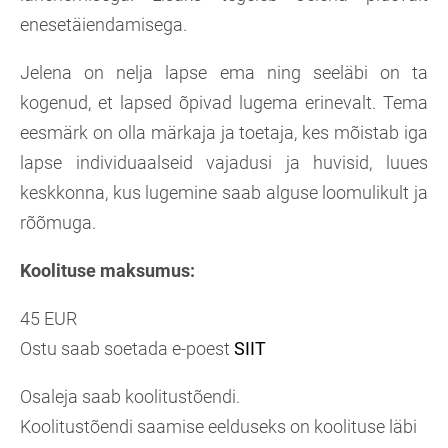
enesetäiendamisega.
Jelena on nelja lapse ema ning seeläbi on ta
kogenud, et lapsed õpivad lugema erinevalt. Tema
eesmärk on olla märkaja ja toetaja, kes mõistab iga
lapse individuaalseid vajadusi ja huvisid, luues
keskkonna, kus lugemine saab alguse loomulikult ja
rõõmuga.
Koolituse maksumus:
45 EUR
Ostu saab soetada e-poest
SIIT
Osaleja saab koolitustõendi.
Koolitustõendi saamise eelduseks on koolituse läbi