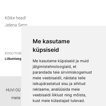
Kõike head!
Jelena Sepp
Me kasutame
küpsiseid
/
/
KOOLITUSED
E-ÕPE
Liikumisega lõimitud keeleõppe mängud lasteaeda.
Me kasutame küpsiseid ja muid
jälgimistehnoloogiaid, et
parandada teie sirvimiskogemust
meie veebisaidil, näidata teile
isikupärastatud sisu ja sihitud
reklaame, analüüsida meie
HUVI OÜ Täienduskoolitusasutus EHISe ID: 8332 Helista
veebisaidi liiklust ning mõista,
meile numbril +372 55938233 või kirjuta aadressil
kust meie külastajad tulevad.
koolitushuvi@gmail.com