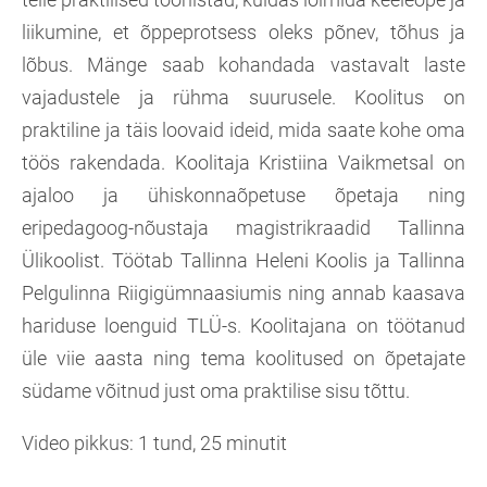
liikumine, et õppeprotsess oleks põnev, tõhus ja
lõbus. Mänge saab kohandada vastavalt laste
vajadustele ja rühma suurusele. Koolitus on
praktiline ja täis loovaid ideid, mida saate kohe oma
töös rakendada. Koolitaja Kristiina Vaikmetsal on
ajaloo ja ühiskonnaõpetuse õpetaja ning
eripedagoog-nõustaja magistrikraadid Tallinna
Ülikoolist. Töötab Tallinna Heleni Koolis ja Tallinna
Pelgulinna Riigigümnaasiumis ning annab kaasava
hariduse loenguid TLÜ-s. Koolitajana on töötanud
üle viie aasta ning tema koolitused on õpetajate
südame võitnud just oma praktilise sisu tõttu.
Video pikkus: 1 tund, 25 minutit