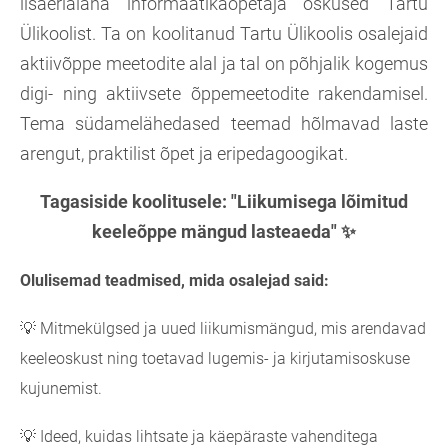
lisaerialana informaatikaõpetaja oskused Tartu
Ülikoolist. Ta on koolitanud Tartu Ülikoolis osalejaid
aktiivõppe meetodite alal ja tal on põhjalik kogemus
digi- ning aktiivsete õppemeetodite rakendamisel.
Tema südamelähedased teemad hõlmavad laste
arengut, praktilist õpet ja eripedagoogikat.
Tagasiside koolitusele: "Liikumisega lõimitud
keeleõppe mängud lasteaeda" ✨
Olulisemad teadmised, mida osalejad said:
💡 Mitmekülgsed ja uued liikumismängud, mis arendavad
keeleoskust ning toetavad lugemis- ja kirjutamisoskuse
kujunemist.
💡 Ideed, kuidas lihtsate ja käepäraste vahenditega