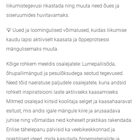
liikumistegevusi rikastada ning muuta need õues ja
siseruumides huvitavamaks.
💡 Uued ja loomingulised võimalused, kuidas liikumise
kaudu lapsi aktiivselt kaasata ja õppeprotsessi
mängulisemaks muuta.
Kõige rohkem meeldis osalejatele: Lumepallisõda,
õhupallimängud ja pesulõksudega seotud tegevused.
Need tõid naeratuse paljudele osalejatele, kuna andsid
rohkelt inspiratsiooni laste aktiivseks kaasamiseks.
Mitmed osalejad kiitsid koolitaja selget ja kaasahaaravat
esitust, mis andis igale mängule kiire ja arusaadava
juhise ning võimaldas neid koheselt praktikas rakendada.
Erilise tähelepanu pälvisid ka veebikeskkonnad ja
praktilised ideed, mida kasutada õppematerjalide ja