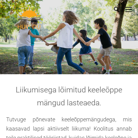
Liikumisega lõimitud keeleõppe
mängud lasteaeda.
Tutvuge põnevate keeleõppemängudega, mis
kaasavad lapsi aktiivselt liikuma! Koolitus annab
teile praktilised tööriistad, kuidas lõimida keeleõpe ja