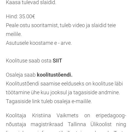
Kaasa tulevad slaidid.
Hind: 35.00€
Peale ostu sooritamist, tuleb video ja slaidid teie
meilile.
Asutusele koostame e - arve.
Koolituse saab osta
SIIT
Osaleja saab
koolitustõendi.
Koolitustõendi saamise eelduseks on koolituse läbi
töötamine ühe kuu jooksul ja tagasiside andmine.
Tagasiside link tuleb osaleja e-mailile.
Koolitaja Kristiina Vaikmets on eripedagoog-
nõustaja magistrikraad Tallinna Ülikoolist ning