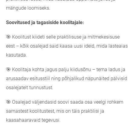
mängude loomiseks.
Soovitused ja tagasiside koolitajale:
🎯 Koolitust kiideti selle praktilisuse ja mitmekesisuse
eest – kõik osalejad said kaasa uusi ideid, mida lasteaias
kasutada.
🎯 Koolitaja kohta jagus palju kiidusõnu – tema ladus ja
arusaadav esitusstiil ning põhjalikud näpunäited pälvisid
osalejatelt tunnustust.
🎯 Osalejad väljendasid soovi saada osa veelgi rohkem
sarnastest koolitustest, mis on täis praktilisi ja
kaasahaaravaid tegevusi.